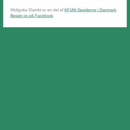
Midtjyske Distrikt er en del af
KFUM-Spejderne i Danmark
·
Besøg os på Facebook